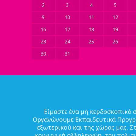
2
3
4
5
9
10
11
12
16
17
18
19
23
24
25
26
30
31
Είμαστε ένα μη κερδοσκοπικό 
Οργανώνουμε Εκπαιδευτικά Προγρά
εξωτερικού και της χώρας μας. Σ
κοινωνική αλληλεγγύη, την πολιτ