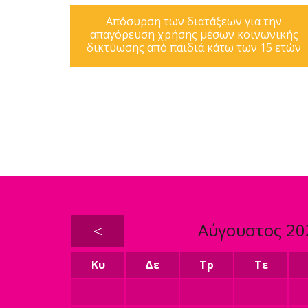
Απόσυρση των διατάξεων για την
απαγόρευση χρήσης μέσων κοινωνικής
δικτύωσης από παιδιά κάτω των 15 ετών
<
Αύγουστος 20
Κυ
Δε
Τρ
Τε