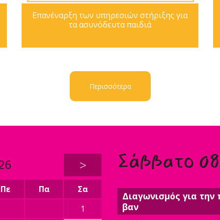
Επανέναρξη των υπηρεσιών στήριξης για
τα ασυνόδευτα παιδιά
Περισσότερα
Σάββατο 0
26
>
Πε
Πα
Σα
Διαγωνισμός για την 
βαν
1