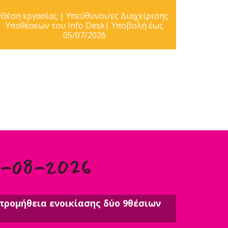
Θέση εργασίας | Υπεύθυνοι/ες Διαχείρισης
Υποθέσεων του Info Desk| Υποβολή έως
05/07/2026
8-08-2026
προμήθεια ενοικίασης δύο 9θέσιων