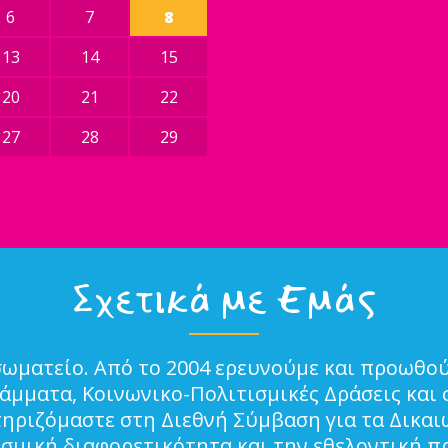
6
7
8
13
14
15
20
21
22
27
28
29
Σχετικά με Εμάς
σωματείο. Από το 2004 ερευνούμε και προωθού
μματα, Κοινωνικο-Πολιτισμικές Δράσεις και 
τηριζόμαστε στη Διεθνή Σύμβαση για τα Δικα
ισμική διαφορετικότητα και την εθελοντική π