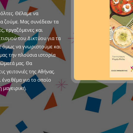
όλτες. Θέλαμε να
α ζούμε. Μας συνέδεαν τα
ς, εργαζόμενες και
τισμού του Δικτύου για τα
ε όμως να γνωριστούμε και
 μας την πλούσια ιστορία
ιώματά μας. Θα
ις γειτονιές της Αθήνας.
ένα θέμα για το οποίο
η μαγειρική.