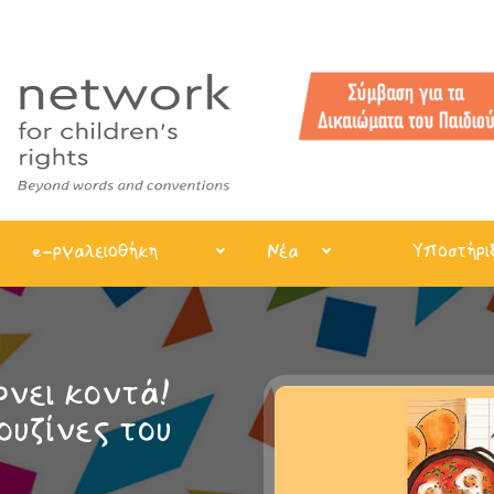
e-ργαλειοθήκη
Νέα
Υποστήρι
νει κοντά!
ουζίνες του