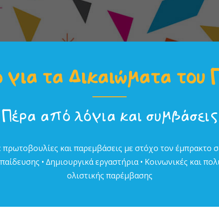
 για τα Δικαιώµατα του 
Πέρα από λόγια και συµβάσεις
 πρωτοβουλίες και παρεµβάσεις µε στόχο τον έµπρακτο 
αίδευσης • ∆ηµιουργικά εργαστήρια • Κοινωνικές και πολι
ολιστικής παρέµβασης