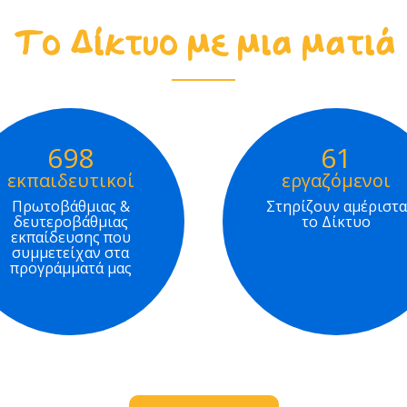
Το Δίκτυο με μια ματιά
698
61
εκπαιδευτικοί
εργαζόμενοι
Πρωτοβάθμιας &
Στηρίζουν αμέριστα
δευτεροβάθμιας
το Δίκτυο
εκπαίδευσης που
συμμετείχαν στα
προγράμματά μας