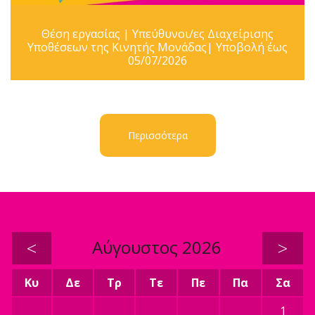
Θέση εργασίας | Υπεύθυνοι/ες Διαχείρισης
Υποθέσεων της Κινητής Μονάδας| Υποβολή έως
05/07/2026
Περισσότερα
<
Αύγουστος 2026
>
Κυ
Δε
Τρ
Τε
Πε
Πα
Σα
1