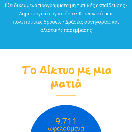
Εξειδικευµένα προγράµµατα µη τυπικής εκπαίδευσης •
∆ηµιουργικά εργαστήρια • Κοινωνικές και
πολιτισµικές δράσεις • ∆ράσεις συνηγορίας και
ολιστικής παρέµβασης
Το Δίκτυο με μια
ματιά
9.711
ωφελούμενα