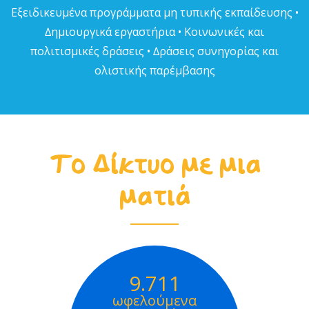
Εξειδικευµένα προγράµµατα µη τυπικής εκπαίδευσης •
∆ηµιουργικά εργαστήρια • Κοινωνικές και
πολιτισµικές δράσεις • ∆ράσεις συνηγορίας και
ολιστικής παρέµβασης
Το Δίκτυο με μια
ματιά
9.711
ωφελούμενα