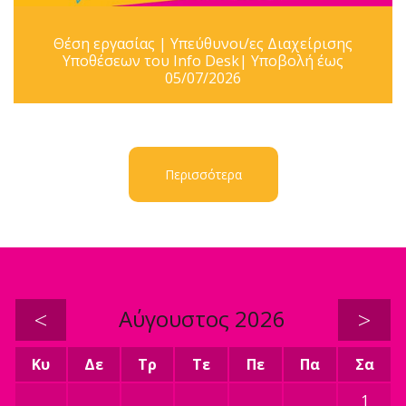
Θέση εργασίας | Υπεύθυνοι/ες Διαχείρισης
Υποθέσεων του Info Desk| Υποβολή έως
05/07/2026
Περισσότερα
<
Αύγουστος 2026
>
Κυ
Δε
Τρ
Τε
Πε
Πα
Σα
1