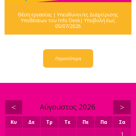
Θέση εργασίας | Υπεύθυνοι/ες Διαχείρισης
Υποθέσεων του Info Desk| Υποβολή έως
05/07/2026
Περισσότερα
<
Αύγουστος 2026
>
Κυ
Δε
Τρ
Τε
Πε
Πα
Σα
1