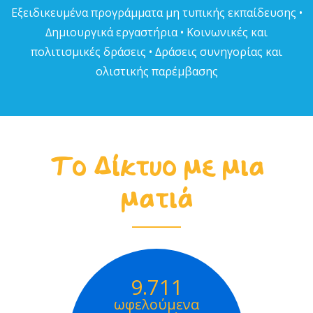
Εξειδικευµένα προγράµµατα µη τυπικής εκπαίδευσης •
∆ηµιουργικά εργαστήρια • Κοινωνικές και
πολιτισµικές δράσεις • ∆ράσεις συνηγορίας και
ολιστικής παρέµβασης
Το Δίκτυο με μια
ματιά
9.711
ωφελούμενα