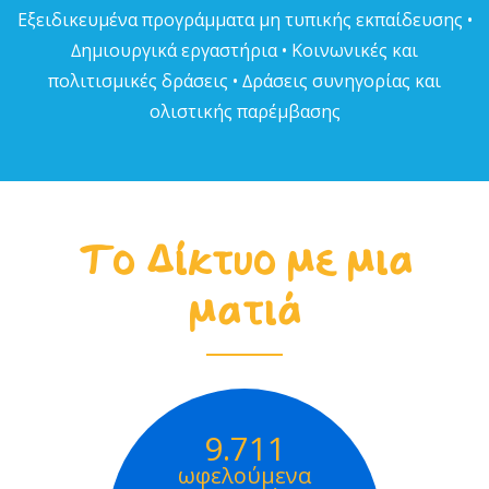
Εξειδικευµένα προγράµµατα µη τυπικής εκπαίδευσης •
∆ηµιουργικά εργαστήρια • Κοινωνικές και
πολιτισµικές δράσεις • ∆ράσεις συνηγορίας και
ολιστικής παρέµβασης
Το Δίκτυο με μια
ματιά
9.711
ωφελούμενα