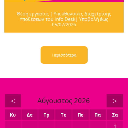
Θέση εργασίας | Υπεύθυνοι/ες Διαχείρισης
Υποθέσεων του Info Desk| Υποβολή έως
05/07/2026
Περισσότερα
<
Αύγουστος 2026
>
Κυ
Δε
Τρ
Τε
Πε
Πα
Σα
1