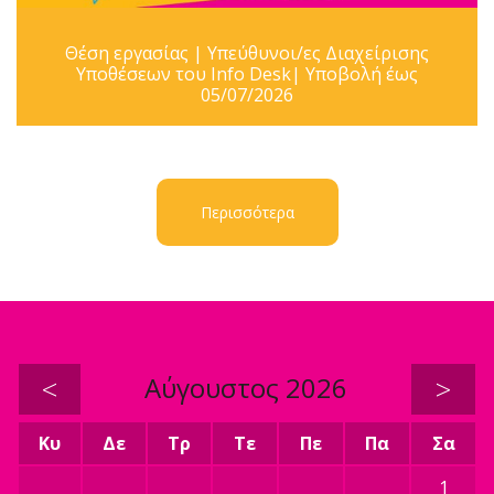
Θέση εργασίας | Υπεύθυνοι/ες Διαχείρισης
Υποθέσεων του Info Desk| Υποβολή έως
05/07/2026
Περισσότερα
<
Αύγουστος 2026
>
Κυ
Δε
Τρ
Τε
Πε
Πα
Σα
1