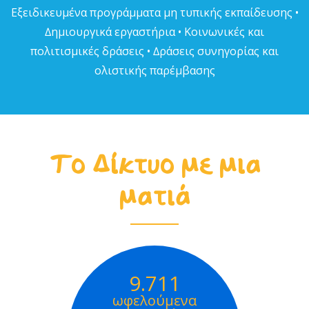
Εξειδικευµένα προγράµµατα µη τυπικής εκπαίδευσης •
∆ηµιουργικά εργαστήρια • Κοινωνικές και
πολιτισµικές δράσεις • ∆ράσεις συνηγορίας και
ολιστικής παρέµβασης
Το Δίκτυο με μια
ματιά
9.711
ωφελούμενα