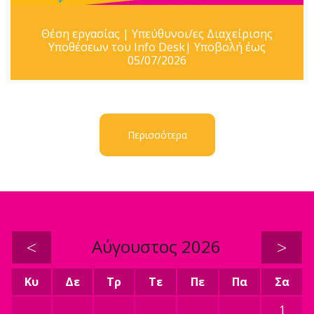
Θέση εργασίας | Υπεύθυνοι/ες Διαχείρισης
Υποθέσεων του Info Desk| Υποβολή έως
05/07/2026
Περισσότερα
<
Αύγουστος 2026
>
Κυ
Δε
Τρ
Τε
Πε
Πα
Σα
1