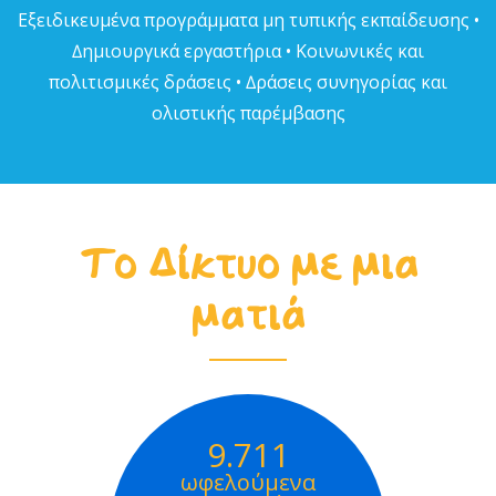
Εξειδικευµένα προγράµµατα µη τυπικής εκπαίδευσης •
∆ηµιουργικά εργαστήρια • Κοινωνικές και
πολιτισµικές δράσεις • ∆ράσεις συνηγορίας και
ολιστικής παρέµβασης
Το Δίκτυο με μια
ματιά
9.711
ωφελούμενα