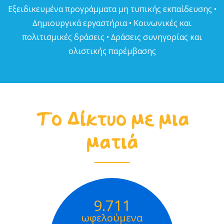
Εξειδικευµένα προγράµµατα µη τυπικής εκπαίδευσης •
∆ηµιουργικά εργαστήρια • Κοινωνικές και
πολιτισµικές δράσεις • ∆ράσεις συνηγορίας και
ολιστικής παρέµβασης
Το Δίκτυο με μια
ματιά
9.711
ωφελούμενα