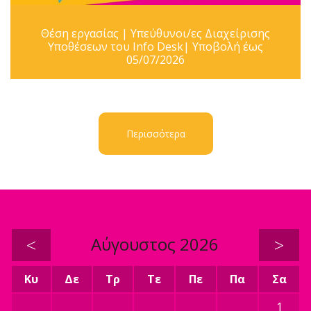
Θέση εργασίας | Υπεύθυνοι/ες Διαχείρισης
Υποθέσεων του Info Desk| Υποβολή έως
05/07/2026
Περισσότερα
<
Αύγουστος 2026
>
Κυ
Δε
Τρ
Τε
Πε
Πα
Σα
1