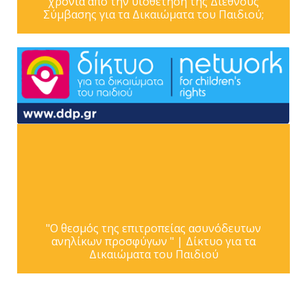
χρόνια από την υιοθέτηση της Διεθνούς
Σύμβασης για τα Δικαιώματα του Παιδιού;
"Ο θεσμός της επιτροπείας ασυνόδευτων
ανηλίκων προσφύγων " | Δίκτυο για τα
Δικαιώματα του Παιδιού