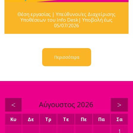
Θέση εργασίας | Υπεύθυνοι/ες Διαχείρισης
Υποθέσεων του Info Desk| Υποβολή έως
05/07/2026
Περισσότερα
<
Αύγουστος 2026
>
Κυ
Δε
Τρ
Τε
Πε
Πα
Σα
1