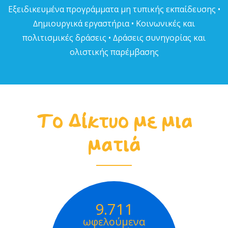
Εξειδικευµένα προγράµµατα µη τυπικής εκπαίδευσης •
∆ηµιουργικά εργαστήρια • Κοινωνικές και
πολιτισµικές δράσεις • ∆ράσεις συνηγορίας και
ολιστικής παρέµβασης
Το Δίκτυο με μια
ματιά
9.711
ωφελούμενα