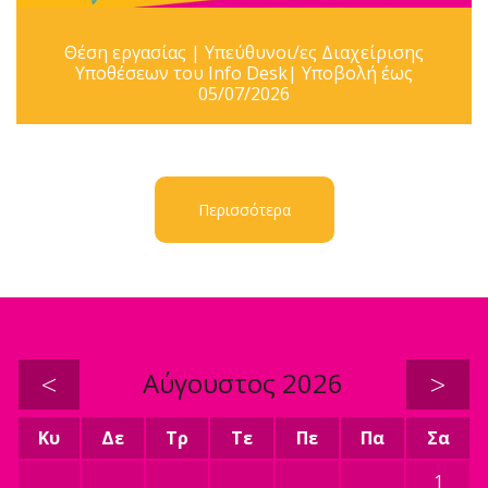
Θέση εργασίας | Υπεύθυνοι/ες Διαχείρισης
Υποθέσεων του Info Desk| Υποβολή έως
05/07/2026
Περισσότερα
<
Αύγουστος 2026
>
Κυ
Δε
Τρ
Τε
Πε
Πα
Σα
1