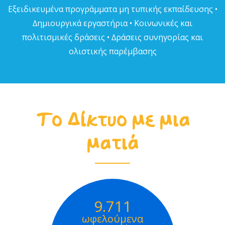
Εξειδικευµένα προγράµµατα µη τυπικής εκπαίδευσης •
∆ηµιουργικά εργαστήρια • Κοινωνικές και
πολιτισµικές δράσεις • ∆ράσεις συνηγορίας και
ολιστικής παρέµβασης
Το Δίκτυο με μια
ματιά
9.711
ωφελούμενα