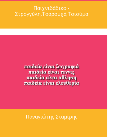
Παιχνιδάδικο -
Στρογγύλη,Τσαρουχά,Τσιούμα
Παναγιώτης Σταμίρης