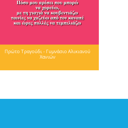
Πρώτο Τραγούδι - Γυμνάσιο Αλικιανού
Χανιών