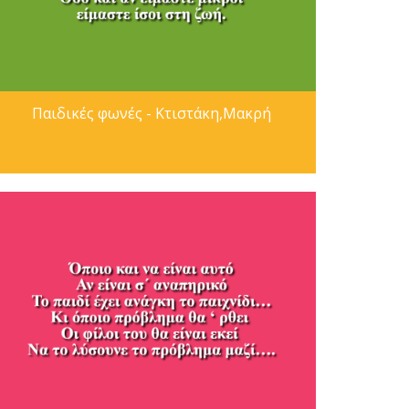
Παιδικές φωνές - Κτιστάκη,Μακρή