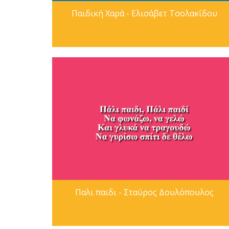
Παιδική Χαρά - Ελισάβετ Τσολακίδου
Παλι παιδι - Σταύρος Δουλόπουλος