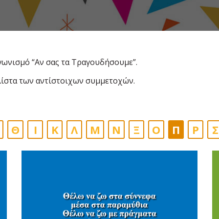
ωνισμό “Αν σας τα Τραγουδήσουμε”.
 λίστα των αντίστοιχων συμμετοχών.
Θ
Ι
Κ
Λ
Μ
Ν
Ξ
Ο
Π
Ρ
Σ