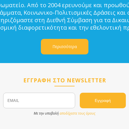
σωματείο. Από το 2004 ερευνούμε και προωθού
μματα, Κοινωνικο-Πολιτισμικές Δράσεις και 
τηριζόμαστε στη Διεθνή Σύμβαση για τα Δικα
ισμική διαφορετικότητα και την εθελοντική π
Περισσότερα
ΕΓΓΡΑΦΗ ΣΤΟ NEWSLETTER
Email
Name
Με την υποβολή
αποδέχεστε τους όρους