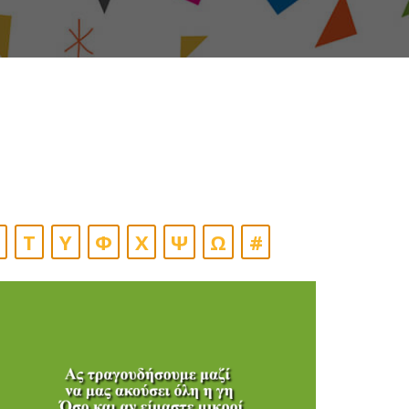
Τ
Υ
Φ
Χ
Ψ
Ω
#