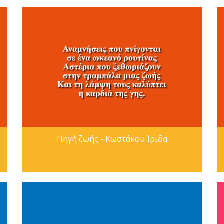
Πηγή ζωής - Κωστάκου Ίριδα