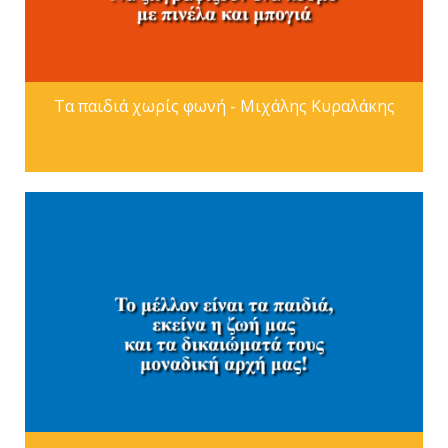
Τα παιδιά χωρίς φωνή - Μιχάλης Κυραλάκης