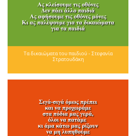
Τα δικαιώματα του παιδιού - Στεφανία
Στρατουδάκη