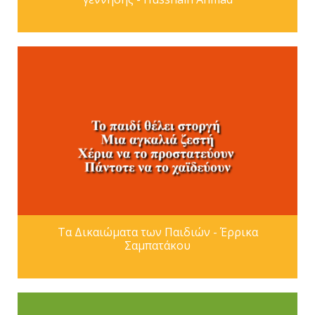
Τα Δικαιώματα των Παιδιών - Έρρικα
Σαμπατάκου