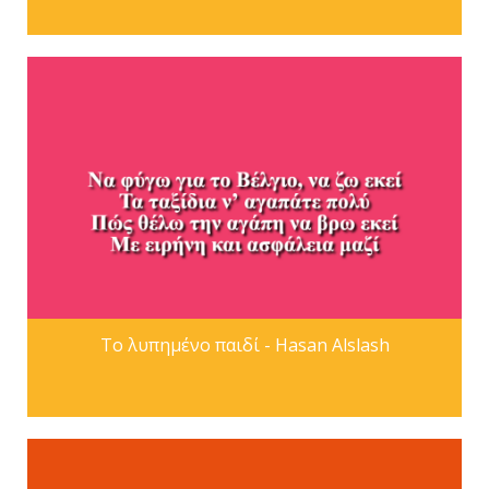
Το λυπημένο παιδί - Hasan Alslash