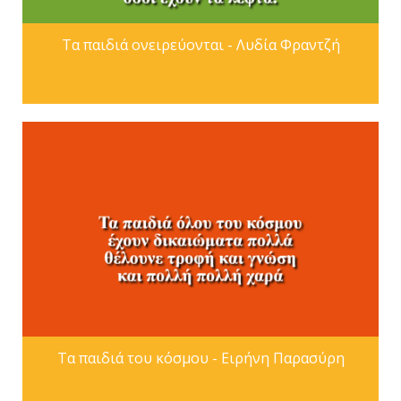
Τα παιδιά ονειρεύονται - Λυδία Φραντζή
Τα παιδιά του κόσμου - Ειρήνη Παρασύρη