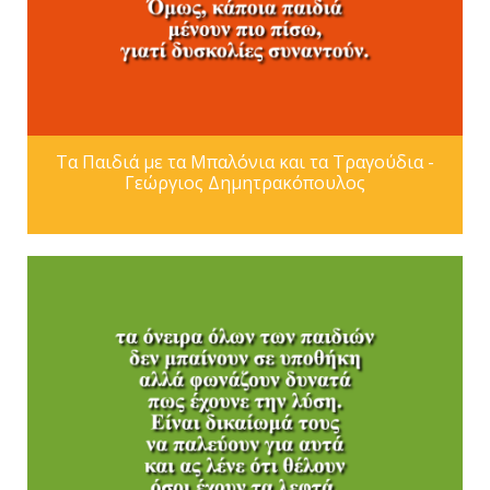
Τα Παιδιά με τα Μπαλόνια και τα Τραγούδια -
Γεώργιος Δημητρακόπουλος