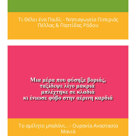
Τι Θέλει ένα Παιδί; - Νηπιαγωγεία Πιπεριάς
Πέλλας & Παστίδας Ρόδου
Το αμίλητο μπαλόνι… - Ουρανία Αναστασία
Μανιά