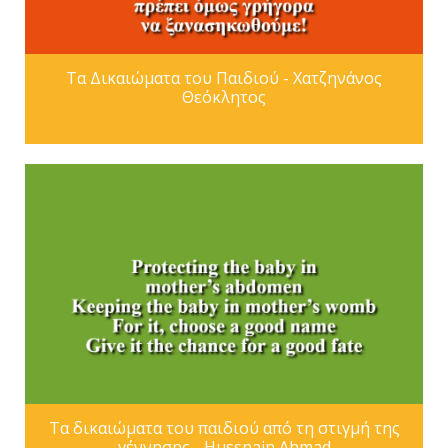
Τα Δικαιώματα του Παιδιού - Χατζηνάνος
Θεόκλητος
Τα δικαιώματα του παιδιού από τη στιγμή της
γέννησης - Hussnain Ahmad