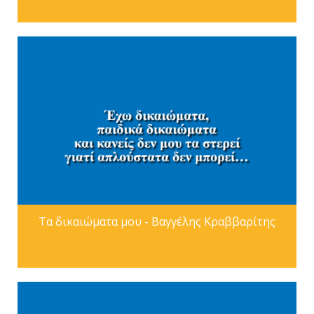
Τα δικαιώματα μου - Βαγγέλης Κραββαρίτης